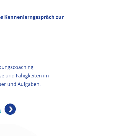
es Kennenlerngespräch zur
rbungscoaching
se und Fähigkeiten im
ber und Aufgaben.
g