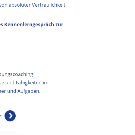
von absoluter Vertraulichkeit,
es Kennenlerngespräch zur
rbungscoaching
se und Fähigkeiten im
ber und Aufgaben.
g