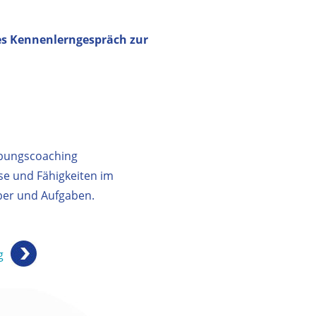
es Kennenlerngespräch zur
rbungscoaching
se und Fähigkeiten im
ber und Aufgaben.
g