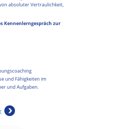
von absoluter Vertraulichkeit,
es Kennenlerngespräch zur
rbungscoaching
se und Fähigkeiten im
ber und Aufgaben.
g